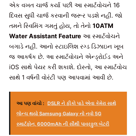
એક વખત ચાર્જ કર્યા પછી આ સ્માર્ટવોચને 16
દિવસ સુધી ચાર્જ કરવાની જરૂર પડશે નહીં. જો
તમને સ્વિમિંગ ગમતું હોય, તો તેનો
10ATM
Water Assistant Feature
આ સ્માર્ટવોચને
બગાડે નહીં. આનો સ્ટાઇલિશ રગ્ડ ડિઝાઇન ખૂબ
જ આકર્ષક છે. આ સ્માર્ટવોચને એન્ડ્રોઈડ અને
iOS સાથે પેયર કરી શકાશે. દોસ્તો, આ સ્માર્ટવોચ
સાથે 1 વર્ષની વોરંટી પણ આપવામાં આવી છે.
આ પણ વાંચો :
DSLR ને ફીકો પાડે એવા કેમેરા સાથે
લોન્ચ થયો Samsung Galaxy નો નવો 5G
સ્માર્ટફોન, 6000mAh ની સૌથી પાવરફુલ બેટરી