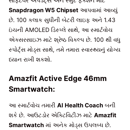
સોફ્ટવેર અપડેટ્સ અને સ્મુદ ફંક્શન માટે
Snapdragon W5 Chipset
આપવામાં આવ્યું
છે. 100 કલાક સુધીની બેટરી લાઇફ અને 1.43
ઇંચની AMOLED ડિસ્પ્લે સાથે, આ સ્માર્ટવોચ
એક્સરસાઇઝ માટે શ્રેષ્ઠ વિકલ્પ છે. 100 થી વધુ
સ્પોર્ટ્સ મોડ્સ સાથે, તમે તમારા સ્વાસ્થ્યનું યોગ્ય
ધ્યાન રાખી શકશો.
Amazfit Active Edge 46mm
Smartwatch:
આ સ્માર્ટવોચ તમારી
AI Health Coach
બની
શકે છે. આઉટડોર એક્ટિવિટીઝ માટે
Amazfit
Smartwatch
માં અનેક મોડ્સ ઉપલબ્ધ છે.