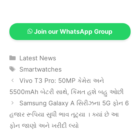
Join our WhatsApp Group
Categories
Latest News
Tags
Smartwatches
Vivo T3 Pro: 50MP કેમેરા અને
5500mAh બેટરી સાથે, કિંમત હશે બહુ ઓછી
Samsung Galaxy A સિરીઝના 5G ફોન 6
હજાર રૂપિયા સુધી ભાવ તૂટ્યા । ક્યાં છે આ
ફોન જાણો અને ખરીદી લ્યો