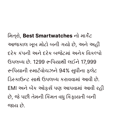
મિત્રો,
Best Smartwatches
નો માર્કેટ
આજકાલ ખૂબ મોટો બની ગયો છે, અને અહીં
દરેક કંપની અને દરેક બજેટમાં અનેક વિકલ્પો
ઉપલબ્ધ છે. 1299 રૂપિયાથી લઈને 17,999
રૂપિયાની સ્માર્ટવોચઝને 94% સુધીના ફ્લેટ
ડિસ્કાઉન્ટ સાથે ઉપલબ્ધ કરાવવામાં આવી છે.
EMI અને બેંક ઓફર્સ પણ આપવામાં આવી રહી
છે, જે પછી તેમની કિંમત વધુ કિફાયતી બની
જાય છે.