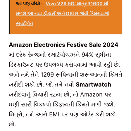
આ પણ વાંચો :
Vivo V29 5G: માત્ર ₹1600 માં
મળશે આ નવા ફીચર્સ અને DSLR જેવી કિમરાવાળો
સ્માર્ટફોન
Amazon Electronics Festive Sale 2024
માં દરેક રેન્જની સ્માર્ટવોચઝને 94% સુધીના
ડિસ્કાઉન્ટ પર ઉપલબ્ધ કરાવવામાં આવી રહી છે,
અને તમે તેને 1299 રૂપિયાની શરૂઆતની કિંમતે
ખરીદી શકો છો. જો તમે નવી
Smartwatch
ખરીદવાનું વિચારી રહ્યા છો, તો Amazon પર
ઘણી સારી વિકલ્પો કિફાયતી કિંમતે મળી જશે.
મિત્રો, તમે આને EMI પર પણ ઓર્ડર કરી શકો
છો.