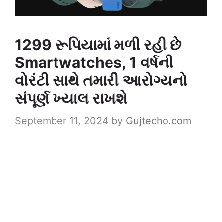
1299 રૂપિયામાં મળી રહી છે
Smartwatches, 1 વર્ષની
વોરંટી સાથે તમારી આરોગ્યનો
સંપૂર્ણ ખ્યાલ રાખશે
September 11, 2024
by
Gujtecho.com