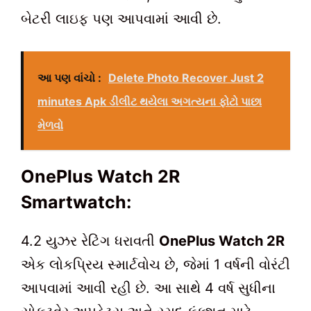
બેટરી લાઇફ પણ આપવામાં આવી છે.
આ પણ વાંચો :
Delete Photo Recover Just 2
minutes Apk ડીલીટ થયેલા અગત્યના ફોટો પાછા
મેળવો
OnePlus Watch 2R
Smartwatch:
4.2 યુઝર રેટિંગ ધરાવતી
OnePlus Watch 2R
એક લોકપ્રિય સ્માર્ટવોચ છે, જેમાં 1 વર્ષની વોરંટી
આપવામાં આવી રહી છે. આ સાથે 4 વર્ષ સુધીના