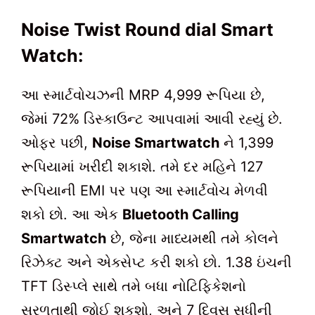
Noise Twist Round dial Smart
Watch:
આ સ્માર્ટવોચઝની MRP 4,999 રૂપિયા છે,
જેમાં 72% ડિસ્કાઉન્ટ આપવામાં આવી રહ્યું છે.
ઓફર પછી,
Noise Smartwatch
ને 1,399
રૂપિયામાં ખરીદી શકાશે. તમે દર મહિને 127
રૂપિયાની EMI પર પણ આ સ્માર્ટવોચ મેળવી
શકો છો. આ એક
Bluetooth Calling
Smartwatch
છે, જેના માધ્યમથી તમે કોલને
રિઝેક્ટ અને એક્સેપ્ટ કરી શકો છો. 1.38 ઇંચની
TFT ડિસ્પ્લે સાથે તમે બધા નોટિફિકેશનો
સરળતાથી જોઈ શકશો, અને 7 દિવસ સુધીની