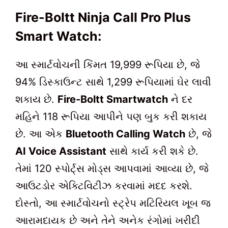
Fire-Boltt Ninja Call Pro Plus
Smart Watch:
આ સ્માર્ટવોચની કિંમત 19,999 રૂપિયા છે, જે
94% ડિસ્કાઉન્ટ સાથે 1,299 રૂપિયામાં ઘેર લાવી
શકાય છે.
Fire-Boltt Smartwatch
ને દર
મહિને 118 રૂપિયા આપીને પણ બુક કરી શકાય
છે. આ એક
Bluetooth Calling Watch
છે, જે
AI Voice Assistant
સાથે કાર્ય કરી શકે છે.
તેમાં 120 સ્પોર્ટ્સ મોડ્સ આપવામાં આવ્યા છે, જે
આઉટડોર એક્ટિવિટીઝ કરવામાં મદદ કરશે.
દોસ્તો, આ સ્માર્ટવોચનો સ્ટ્રેપ મટિરિયલ ખૂબ જ
આરામદાયક છે અને તેને અનેક રંગોમાં ખરીદી