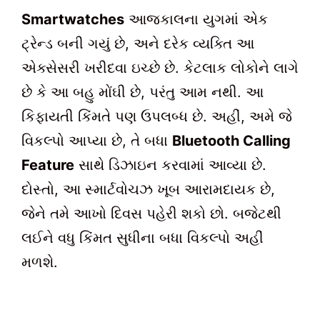
Smartwatches
આજકાલના યુગમાં એક
ટ્રેન્ડ બની ગયું છે, અને દરેક વ્યક્તિ આ
એક્સેસરી ખરીદવા ઇચ્છે છે. કેટલાક લોકોને લાગે
છે કે આ બહુ મોંઘી છે, પરંતુ આમ નથી. આ
કિફાયતી કિંમતે પણ ઉપલબ્ધ છે. અહીં, અમે જે
વિકલ્પો આપ્યા છે, તે બધા
Bluetooth Calling
Feature
સાથે ડિઝાઇન કરવામાં આવ્યા છે.
દોસ્તો, આ સ્માર્ટવોચઝ ખૂબ આરામદાયક છે,
જેને તમે આખો દિવસ પહેરી શકો છો. બજેટથી
લઈને વધુ કિંમત સુધીના બધા વિકલ્પો અહીં
મળશે.