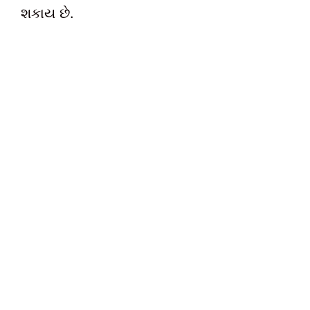
શકાય છે.